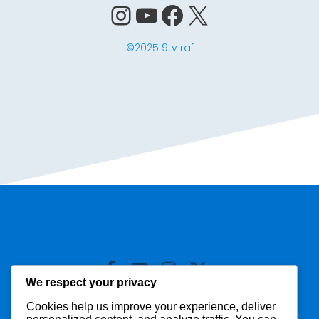
Instagram
YouTube
Facebook
X
©2025 9tv raf
We respect your privacy
Cookies help us improve your experience, deliver
© 2026 9tv. Created for free using WordPress and
Kubio