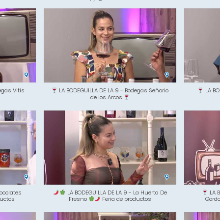
gas Vitis
LA BODEGUILLA DE LA 9 - Bodegas Señorio
LA BO
de los Arcos
ocolates
LA BODEGUILLA DE LA 9 - La Huerta De
LA B
ductos
Fresno
Feria de productos
Gord