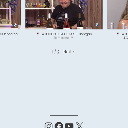
as Pincerna
LA BODEGUILLA DE LA 9 - Bodegas
LA B
Tampesta
LE
Next
»
1
/
2