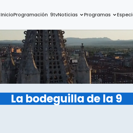
Inicio
Programación  9tv
Noticias
Programas
Especi
La bodeguilla de la 9