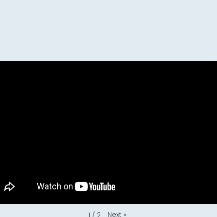
Next
»
1
/
2