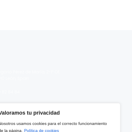
gorio Pérez de María, 2-1º Of.
10 León, Spain
 82 84 84
tv.es
Valoramos tu privacidad
eccion@987tv.es
Nosotros usamos cookies para el correcto funcionamiento
de la página.
Política de cookies