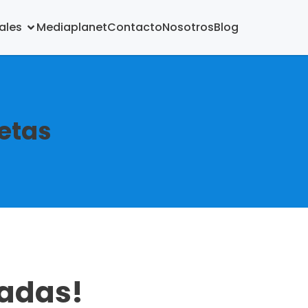
ales
Mediaplanet
Contacto
Nosotros
Blog
letas
radas!