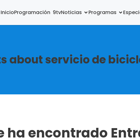
Inicio
Programación  9tv
Noticias
Programas
Especi
s about servicio de bicic
e ha encontrado Ent