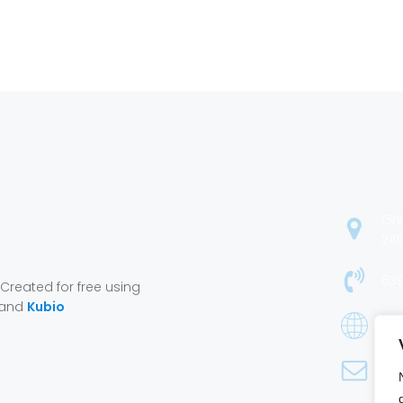
Gre
240
639
 Created for free using
 and
Kubio
987
dir